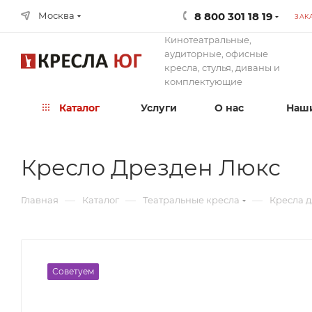
8 800 301 18 19
Москва
ЗАК
Кинотеатральные,
аудиторные, офисные
кресла, стулья, диваны и
комплектующие
Каталог
Услуги
О нас
Наши
Кресло Дрезден Люкс
—
—
—
Главная
Каталог
Театральные кресла
Кресла д
Советуем