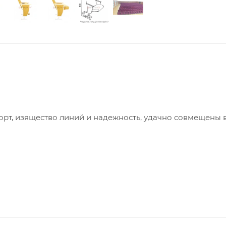
рт, изящество линий и надежность, удачно совмещены в
ами, сиденье откидное, мягкий подголовник.
ной с обрамлением из декоративной металлической тру