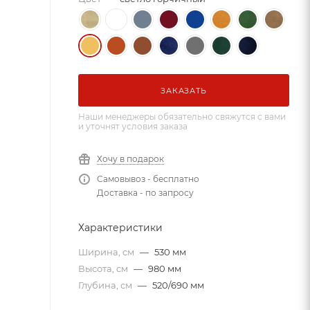
ЗАКАЗАТЬ
Наши менеджеры обязательно свяжутся с вами
и уточнят условия заказа
Хочу в подарок
Самовывоз - бесплатно
Доставка - по запросу
Характеристики
Ширина, см
—
530 мм
Высота, см
—
980 мм
Глубина, см
—
520/690 мм