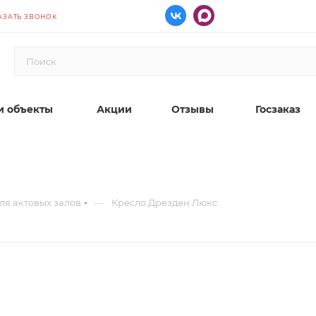
АЗАТЬ ЗВОНОК
 объекты
Акции
Отзывы
Госзаказ
—
ля актовых залов
Кресло Дрезден Люкс