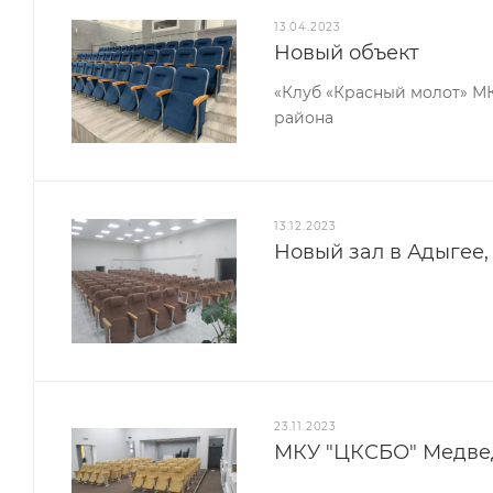
13.04.2023
Новый объект
«Клуб «Красный молот» М
района
13.12.2023
Новый зал в Адыгее,
23.11.2023
МКУ "ЦКСБО" Медвед