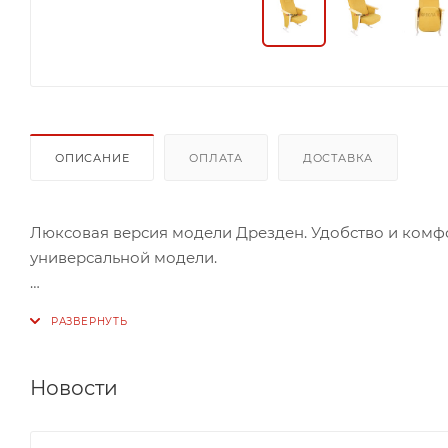
ОПИСАНИЕ
ОПЛАТА
ДОСТАВКА
Люксовая версия модели Дрезден. Удобство и комфо
универсальной модели.
Кресло с креплением к полу, в ткани, с подлокотник
Толщина подушки сиденья 90 мм, с тканевой бокови
опоры.
Новости