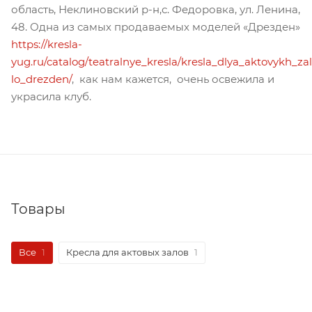
область, Неклиновский р-н,с. Федоровка, ул. Ленина,
48. Одна из самых продаваемых моделей «Дрезден»
https://kresla-
yug.ru/catalog/teatralnye_kresla/kresla_dlya_aktovykh_zal
lo_drezden/
, как нам кажется, очень освежила и
украсила клуб.
Товары
Все
1
Кресла для актовых залов
1