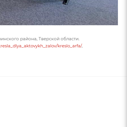
нинского района, Тверской области.
kresla_dlya_aktovykh_zalov/kres­lo_arfa/
,