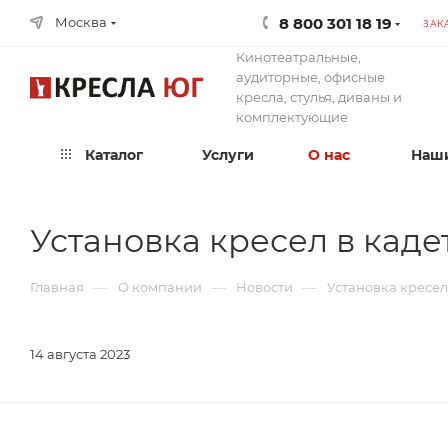
8 800 301 18 19
Москва
ЗАК
Кинотеатральные,
аудиторные, офисные
кресла, стулья, диваны и
комплектующие
Каталог
Услуги
О нас
Наши
Установка кресел в каде
—
—
—
Главная
О компании
Новости
Установка кресел
14 августа 2023