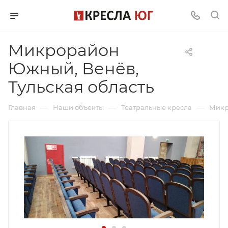
Микрорайон
Южный, Венёв,
Тульская область
—
—
—
Главная
Наши объекты
Театральные кресла
Микр