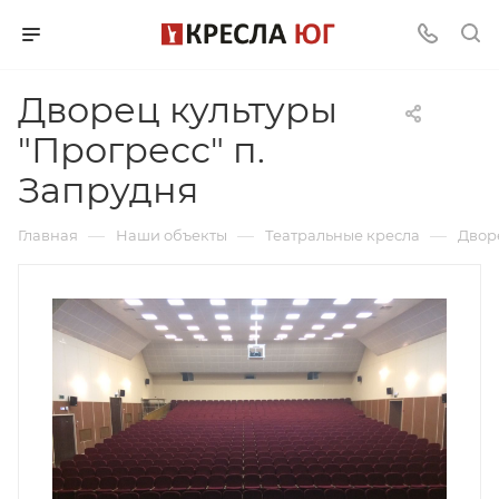
Дворец культуры
"Прогресс" п.
Запрудня
—
—
—
Главная
Наши объекты
Театральные кресла
Дворе