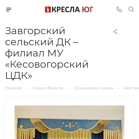
Завгорский
сельский ДК –
филиал МУ
«Кесовогорский
ЦДК»
—
—
—
Главная
Наши объекты
Оснащение сцены
Завгор