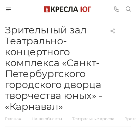
Зрительный зал
Театрально-
концертного
комплекса «Санкт-
Петербургского
городского дворца
творчества юных» -
«Карнавал»
—
—
—
Главная
Наши объекты
Театральные кресла
Зрит